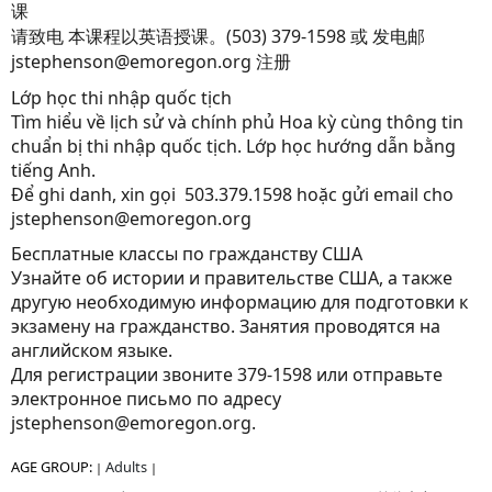
课
请致电 本课程以英语授课。(503) 379-1598 或 发电邮
jstephenson@emoregon.org 注册
Lớp học thi nhập quốc tịch
Tìm hiểu về lịch sử và chính phủ Hoa kỳ cùng thông tin
chuẩn bị thi nhập quốc tịch. Lớp học hướng dẫn bằng
tiếng Anh.
Để ghi danh, xin gọi 503.379.1598 hoặc gửi email cho
jstephenson@emoregon.org
Бесплатные классы по гражданству США
Узнайте об истории и правительстве США, а также
другую необходимую информацию для подготовки к
экзамену на гражданство. Занятия проводятся на
английском языке.
Для регистрации звоните 379-1598 или отправьте
электронное письмо по адресу
jstephenson@emoregon.org.
AGE GROUP:
Adults
|
|