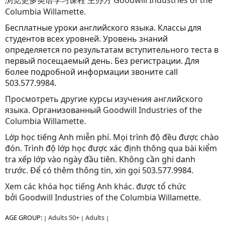
浏览更多英语学习课程
主办方
Goodwill Industries of the
Columbia Willamette.
Бесплатные уроки английского языка. Классы для
студентов всех уровней. Уровень знаний
определяется по результатам вступительного теста в
первый посещаемый день. Без регистрации. Для
более подробной информации звоните call
503.577.9984.
Просмотреть другие курсы изучения английского
языка.
Oрганизованный
Goodwill Industries of the
Columbia Willamette.
Lớp học tiếng Anh miễn phí. Mọi trình độ đều được chào
đón. Trình độ lớp học được xác định thông qua bài kiểm
tra xếp lớp vào ngày đầu tiên. Không cần ghi danh
trước. Để có thêm thông tin, xin gọi 503.577.9984.
Xem các khóa học tiếng Anh khác
. được tổ chức
bởi
Goodwill Industries of the Columbia Willamette.
AGE GROUP:
Adults 50+
Adults
|
|
|