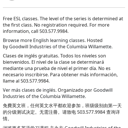
Free ESL classes. The level of the series is determined at
the first class. No registration required. For more
information, call 503.577.9984.
Browse more English learning classes
. Hosted
by
Goodwill Industries of the Columbia Willamette.
Clases de inglés gratuitas. Todos los niveles son
bienvenidos. El nivel de la clase se determinará
mediante una prueba de nivel el primer día. No es
necesario inscribirse. Para obtener más información,
llame al 503.577.9984.
Ver más clases de inglés
. Organizado por
Goodwill
Industries of the Columbia Willamette.
免費英文班，任何英文水平都欢迎参加，班级级别由第一天
的分级测试决定。无需注冊。请致电 503.577.9984 查询详
情。