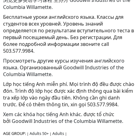
浏览更多英语学习课程
主办方
Goodwill Industries of the
Columbia Willamette.
Бесплатные уроки английского языка. Классы для
студентов всех уровней. Уровень знаний
определяется по результатам вступительного теста в
первый посещаемый день. Без регистрации. Для
более подробной информации звоните call
503.577.9984.
Просмотреть другие курсы изучения английского
языка.
Oрганизованный
Goodwill Industries of the
Columbia Willamette.
Lớp học tiếng Anh miễn phí. Mọi trình độ đều được chào
đón. Trình độ lớp học được xác định thông qua bài kiểm
tra xếp lớp vào ngày đầu tiên. Không cần ghi danh
trước. Để có thêm thông tin, xin gọi 503.577.9984.
Xem các khóa học tiếng Anh khác
. được tổ chức
bởi
Goodwill Industries of the Columbia Willamette.
AGE GROUP:
Adults 50+
Adults
|
|
|