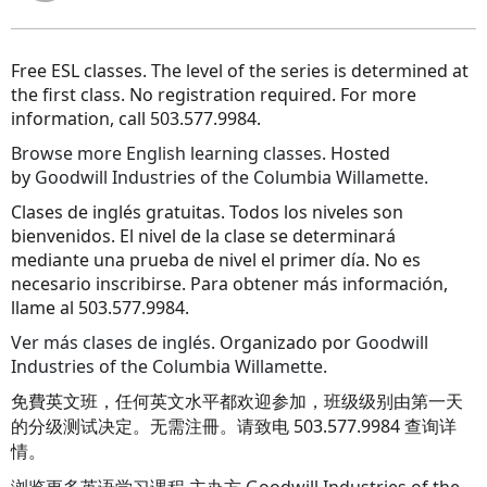
Free ESL classes. The level of the series is determined at
the first class. No registration required. For more
information, call 503.577.9984.
Browse more English learning classes
. Hosted
by
Goodwill Industries of the Columbia Willamette.
Clases de inglés gratuitas. Todos los niveles son
bienvenidos. El nivel de la clase se determinará
mediante una prueba de nivel el primer día. No es
necesario inscribirse. Para obtener más información,
llame al 503.577.9984.
Ver más clases de inglés
. Organizado por
Goodwill
Industries of the Columbia Willamette.
免費英文班，任何英文水平都欢迎参加，班级级别由第一天
的分级测试决定。无需注冊。请致电 503.577.9984 查询详
情。