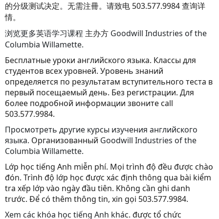
的分级测试决定。无需注冊。请致电 503.577.9984 查询详
情。
浏览更多英语学习课程
主办方
Goodwill Industries of the
Columbia Willamette.
Бесплатные уроки английского языка. Классы для
студентов всех уровней. Уровень знаний
определяется по результатам вступительного теста в
первый посещаемый день. Без регистрации. Для
более подробной информации звоните call
503.577.9984.
Просмотреть другие курсы изучения английского
языка.
Oрганизованный
Goodwill Industries of the
Columbia Willamette.
Lớp học tiếng Anh miễn phí. Mọi trình độ đều được chào
đón. Trình độ lớp học được xác định thông qua bài kiểm
tra xếp lớp vào ngày đầu tiên. Không cần ghi danh
trước. Để có thêm thông tin, xin gọi 503.577.9984.
Xem các khóa học tiếng Anh khác
. được tổ chức